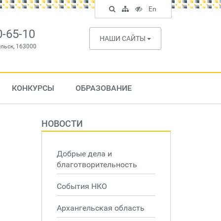
Поиск
Карта
Версия
In
En
по
сайта
для
English
сайту
слабовидящих
0-65-10
НАШИ САЙТЫ
ельск, 163000
КОНКУРСЫ
ОБРАЗОВАНИЕ
НОВОСТИ
Добрые дела и
благотворительность
События НКО
Архангельская область