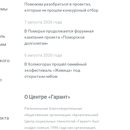
Поможем разобраться в проектах,
ормы
которые не прошли конкурсный отбор
7 августа 2026 года
В Поморье продолжается форумная
ель
кампания проекта «Поморское
долголетие»
амм
6 августа 2026 года
кого
В Холмогорах прошёл семейный
экофестиваль «Живица» под
открытым небом
р
О Центре «Гарант»
Региональная благотворительная
общественная организация «Архангельский
екта
Центр социальных технологий «Гарант» был
создан осенью 1996 года как организация,