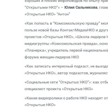
хороших и плохих инфоповодов по опыту при
“Открытыми НКО”» –
Юлия Сальникова
, гла
«Открытые НКО» “Антон”
«Как попасть в “Комсомольскую правду” мо
пользе новой базы КонтактМедиаНКО и друг
проектов «Открытые НКО», «Школа лидеров 
медиагруппы «Комсомольская правда», осно
«Планерка», учредитель первой национальн
форума женщин-лидеров НКО
«Как записать интересный подкаст, не выход
«Открытых НКО», автор подкастов, журнали
«Социальные сети “Открытых НКО”»: как отб
специалист проекта «Открытые НКО»
«Какие видеоролики о работе НКО находят от
«Открытые НКО»