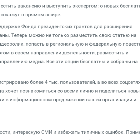
местить вакансию и выступить экспертом: о новых беспла
сскажут в прямом эфире.
оддержке Фонда президентских грантов для расширения
ны. Теперь можно не только разместить свою статью на
идеоролик, попасть в региональную и федеральную повестк
ртом в своем направлении деятельности, разместить и
аправлению медиа. Все эти опции бесплатны и собраны на
трировано более 4 тыс. пользователей, а во всех соцсетя
да хочет познакомиться со всеми лично и поделиться нов
чки в информационном продвижении вашей организации и
ности, интересную СМИ и избежать типичных ошибок. Прим