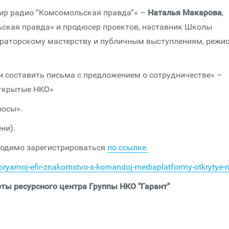
фир радио “Комсомольская правда”» –
Наталья Макарова
,
ьская правда» и продюсер проектов, наставник Школы
ораторскому мастерству и публичным выступлениям, режис
 и составить письма с предложением о сотрудничестве» –
Открытые НКО»
росы».
ни).
ходимо зарегистрироваться
по ссылке.
/pryamoj-efir-znakomstvo-s-komandoj-mediaplatformy-otkrytye-
ты ресурсного центра Группы НКО "Гарант"