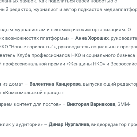
сланных заявок. Как поделиться своей новостью с
вный редактор, журналист и автор подкастов медиаплатф
лодым журналистам и некоммерческим организациям. О
их возможностях платформы» –
Анна Хороших
, руководит
НКО “Новые горизонты”», руководитель социальных прогр
ватель Клуба профессионалов НКО и социального бизнеса
ой профессиональной премии «Женщины НКО» и Всероссийс
я из дома» –
Валентина Канцерева
, выпускающий редакто
ст «Комсомольской правды»
ираем контент для постов» –
Виктория Варнакова
, SMM-
клик у аудитории» –
Динар Нургалиев
, видеоредактор про