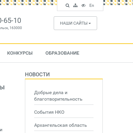
Поиск
Карта
Версия
In
En
по
сайта
для
English
сайту
слабовидящих
0-65-10
НАШИ САЙТЫ
ельск, 163000
КОНКУРСЫ
ОБРАЗОВАНИЕ
НОВОСТИ
ты
Добрые дела и
благотворительность
События НКО
Архангельская область
и