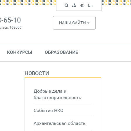
Поиск
Карта
Версия
In
En
по
сайта
для
English
сайту
слабовидящих
0-65-10
НАШИ САЙТЫ
ельск, 163000
КОНКУРСЫ
ОБРАЗОВАНИЕ
НОВОСТИ
Добрые дела и
благотворительность
События НКО
Архангельская область