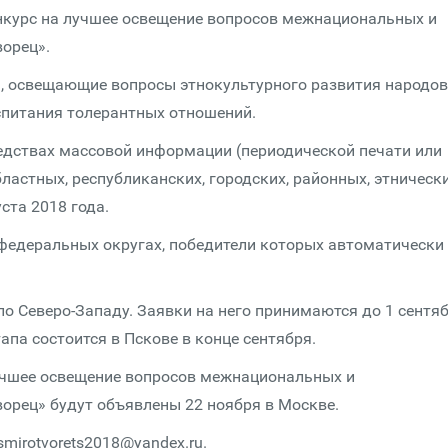
нкурс на лучшее освещение вопросов межнациональных и
орец».
ы, освещающие вопросы этнокультурного развития народов
спитания толерантных отношений.
дствах массовой информации (периодической печати или
бластных, республиканских, городских, районных, этническ
уста 2018 года.
федеральных округах, победители которых автоматически
по Северо-Западу. Заявки на него принимаются до 1 сентя
апа состоится в Пскове в конце сентября.
лучшее освещение вопросов межнациональных и
рец» будут объявлены 22 ноября в Москве.
mirotvorets2018@yandex.ru.