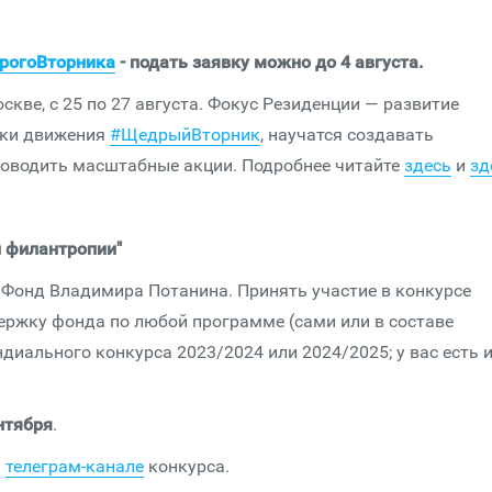
рогоВторника
- подать заявку можно до 4 августа.
кве, с 25 по 27 августа. Фокус Резиденции — развитие
ики движения
#ЩедрыйВторник
, научатся создавать
роводить масштабные акции. Подробнее читайте
здесь
и
зд
й филантропии"
Фонд Владимира Потанина. Принять участие в конкурсе
ержку фонда по любой программе (сами или в составе
иального конкурса 2023/2024 или 2024/2025; у вас есть 
нтября
.
м
телеграм-канале
конкурса.