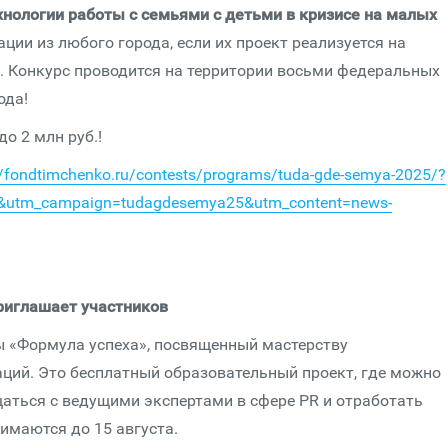
ологии работы с семьями с детьми в кризисе на малых
ции из любого города, если их проект реализуется на
к. Конкурс проводится на территории восьми федеральных
ода!
о 2 млн руб.!
//fondtimchenko.ru/contests/programs/tuda-gde-semya-2025/?
il&utm_campaign=tudagdesemya25&utm_content=news-
риглашает участников
ы «Формула успеха», посвященный мастерству
ций. Это бесплатный образовательный проект, где можно
щаться с ведущими экспертами в сфере PR и отработать
имаются до 15 августа.