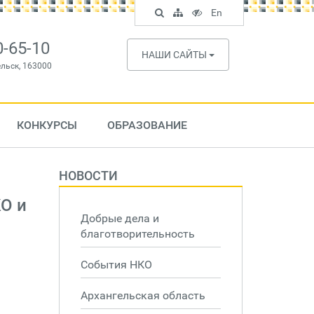
Поиск
Карта
Версия
In
En
по
сайта
для
English
сайту
слабовидящих
0-65-10
НАШИ САЙТЫ
ельск, 163000
КОНКУРСЫ
ОБРАЗОВАНИЕ
НОВОСТИ
О и
Добрые дела и
благотворительность
События НКО
Архангельская область