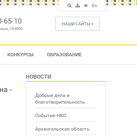
Поиск
Карта
Версия
In
En
по
сайта
для
English
сайту
слабовидящих
0-65-10
НАШИ САЙТЫ
ельск, 163000
КОНКУРСЫ
ОБРАЗОВАНИЕ
НОВОСТИ
на -
Добрые дела и
благотворительность
События НКО
Архангельская область