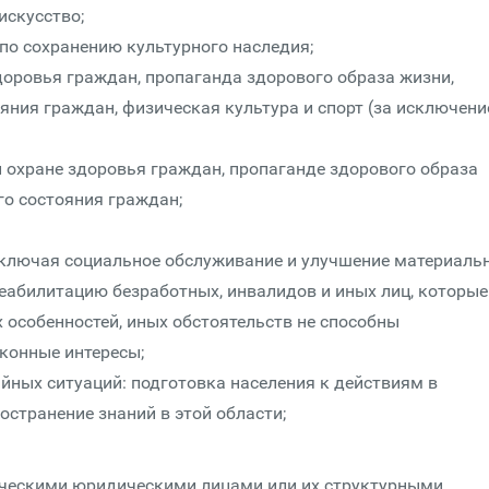
 искусство;
 по сохранению культурного наследия;
доровья граждан, пропаганда здорового образа жизни,
яния граждан, физическая культура и спорт (за исключен
и охране здоровья граждан, пропаганде здорового образа
о состояния граждан;
включая социальное обслуживание и улучшение материаль
абилитацию безработных, инвалидов и иных лиц, которые
 особенностей, иных обстоятельств не способны
аконные интересы;
айных ситуаций: подготовка населения к действиям в
странение знаний в этой области;
ческими юридическими лицами или их структурными