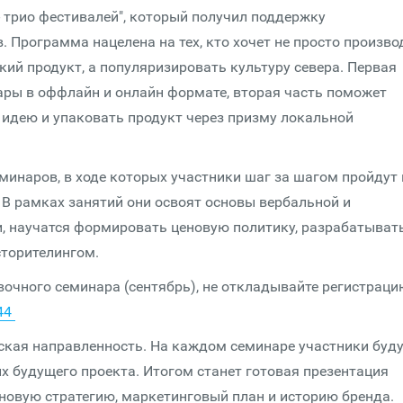
- трио фестивалей", который получил поддержку
 Программа нацелена на тех, кто хочет не просто произво
кий продукт, а популяризировать культуру севера. Первая
ры в оффлайн и онлайн формате, вторая часть поможет
дею и упаковать продукт через призму локальной
инаров, в ходе которых участники шаг за шагом пройдут 
 В рамках занятий они освоят основы вербальной и
и, научатся формировать ценовую политику, разрабатыват
сторителингом.
очного семинара (сентябрь), не откладывайте регистраци
644
ская направленность. На каждом семинаре участники буд
х будущего проекта. Итогом станет готовая презентация
еновую стратегию, маркетинговый план и историю бренда.