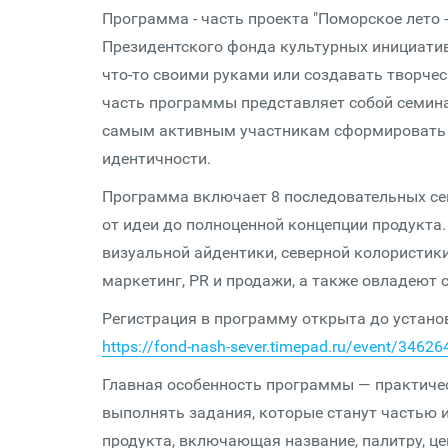
Программа - часть проекта "Поморское лето 
Президентского фонда культурных инициатив.
что-то своими руками или создавать творчес
часть программы представляет собой семина
самым активным участникам сформировать и
идентичности.
Программа включает 8 последовательных сем
от идеи до полноценной концепции продукта.
визуальной айдентики, северной колористик
маркетинг, PR и продажи, а также овладеют 
Регистрация в программу открыта до установ
https://fond-nash-sever.timepad.ru/event/3462
Главная особенность программы — практиче
выполнять задания, которые станут частью и
продукта, включающая название, палитру, ц