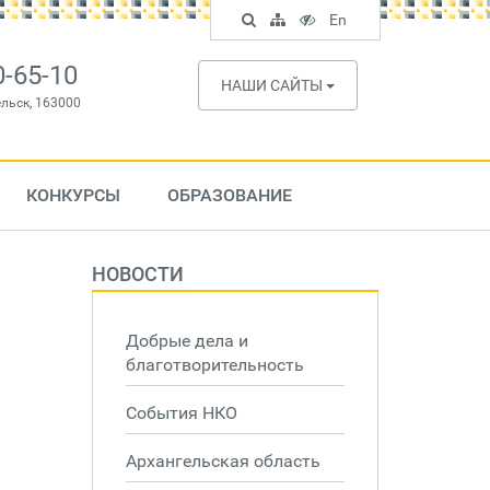
Поиск
Карта
Версия
In
En
по
сайта
для
English
сайту
слабовидящих
0-65-10
НАШИ САЙТЫ
ельск, 163000
КОНКУРСЫ
ОБРАЗОВАНИЕ
НОВОСТИ
Добрые дела и
благотворительность
События НКО
Архангельская область