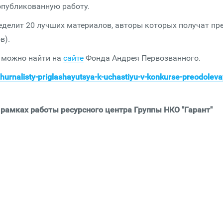
опубликованную работу.
еделит 20 лучших материалов, авторы которых получат пр
в).
 можно найти на
сайте
Фонда Андрея Первозванного.
zhurnalisty-priglashayutsya-k-uchastiyu-v-konkurse-preodoleva
амках работы ресурсного центра Группы НКО "Гарант"