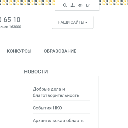
Поиск
Карта
Версия
In
En
по
сайта
для
English
сайту
слабовидящих
0-65-10
НАШИ САЙТЫ
ельск, 163000
КОНКУРСЫ
ОБРАЗОВАНИЕ
НОВОСТИ
Добрые дела и
благотворительность
События НКО
Архангельская область