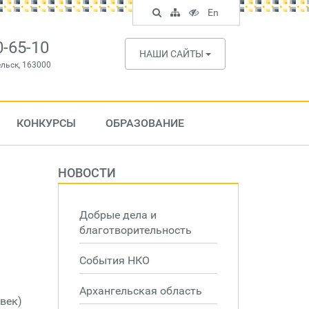
Поиск
Карта
Версия
In
En
по
сайта
для
English
сайту
слабовидящих
0-65-10
НАШИ САЙТЫ
ельск, 163000
КОНКУРСЫ
ОБРАЗОВАНИЕ
НОВОСТИ
Добрые дела и
благотворительность
События НКО
Архангельская область
век)