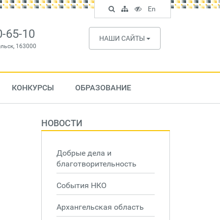
Поиск
Карта
Версия
In
En
по
сайта
для
English
сайту
слабовидящих
0-65-10
НАШИ САЙТЫ
ельск, 163000
КОНКУРСЫ
ОБРАЗОВАНИЕ
НОВОСТИ
Добрые дела и
благотворительность
События НКО
Архангельская область