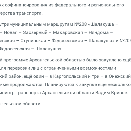
ях софинансирования из федерального и регионального
ерства транспорта.
 внутримуниципальным маршрутам №208 «Шалакуша –
 – Новая – Заозёрный – Макаровская – Няндома –
евская – Ступинская – Федосеевская – Шалакуша» и №20
 Федосеевская – Шалакуша».
ной программе Архангельской областью было закуплено ещ
 для перевозки лиц с ограниченными возможностями
ий район, ещё один – в Каргопольский и три – в Онежский
мме продолжаются. Планируются к закупке ещё несколько
инистр транспорта Архангельской области Вадим Кривов.
нгельской области