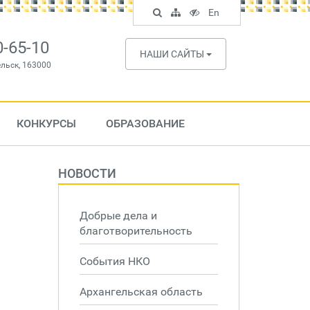
Поиск
Карта
Версия
In
En
по
сайта
для
English
сайту
слабовидящих
0-65-10
НАШИ САЙТЫ
ельск, 163000
КОНКУРСЫ
ОБРАЗОВАНИЕ
НОВОСТИ
Добрые дела и
благотворительность
События НКО
Архангельская область