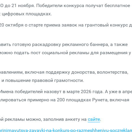
О до 21 ноября. Победители конкурса получат бесплатное
х цифровых площадках.
20 октября о старте приема заявок на грантовый конкурс 
авить готовую раскадровку рекламного баннера, а также
можно подать пост социальной рекламы для размещения у
равлениям, включая поддержку донорства, волонтерства,
 и повышение правовой грамотности.
Имена победителей назовут в марте 2026 года. А уже в апр
слироваться примерно на 200 площадках Рунета, включая
ой рекламы можно, заполнив анкету на
сайте
.
prinimayutsya-zayavki-na-konkurs-po-razmeshheniyu-soczreklam