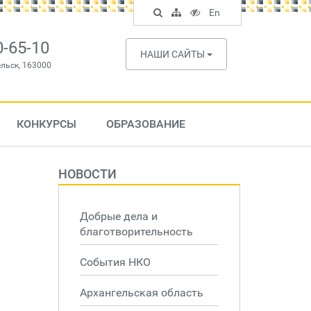
Поиск
Карта
Версия
In
En
по
сайта
для
English
сайту
слабовидящих
0-65-10
НАШИ САЙТЫ
ельск, 163000
КОНКУРСЫ
ОБРАЗОВАНИЕ
НОВОСТИ
Добрые дела и
благотворительность
События НКО
Архангельская область