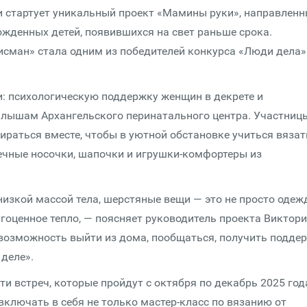
и стартует уникальный проект «Мамины руки», направлен
ожденных детей, появившихся на свет раньше срока.
сман» стала одним из победителей конкурса «Люди дела»
и: психологическую поддержку женщин в декрете и
лышам Архангельского перинатального центра. Участниц
ираться вместе, чтобы в уютной обстановке учиться вязат
ечные носочки, шапочки и игрушки-комфортеры из
изкой массой тела, шерстяные вещи — это не просто одежд
гоценное тепло, — поясняет руководитель проекта Виктор
 возможность выйти из дома, пообщаться, получить подде
 деле».
ти встреч, которые пройдут с октября по декабрь 2025 год
ключать в себя не только мастер-класс по вязанию от