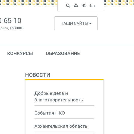
Поиск
Карта
Версия
In
En
по
сайта
для
English
сайту
слабовидящих
0-65-10
НАШИ САЙТЫ
ельск, 163000
КОНКУРСЫ
ОБРАЗОВАНИЕ
НОВОСТИ
Добрые дела и
благотворительность
События НКО
Архангельская область