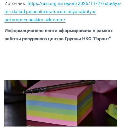
Источник:
https://asi.org.ru/report/2025/11/27/studiya-
mir-da-lad-poluchila-status-smi-dlya-raboty-s-
nekommercheskim-sektorom/
Информационная лента сформирована в рамках
работы ресурсного центра Группы НКО "Гарант"