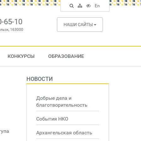
Поиск
Карта
Версия
In
En
по
сайта
для
English
сайту
слабовидящих
0-65-10
НАШИ САЙТЫ
ельск, 163000
КОНКУРСЫ
ОБРАЗОВАНИЕ
НОВОСТИ
Добрые дела и
благотворительность
События НКО
тупа
Архангельская область