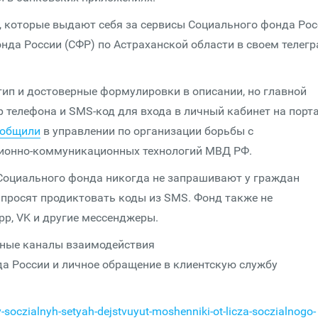
 которые выдают себя за сервисы Социального фонда Рос
нда России (СФР) по Астраханской области в своем телегр
ип и достоверные формулировки в описании, но главной
 телефона и SMS-код для входа в личный кабинет на порт
ообщили
в управлении по организации борьбы с
ионно-коммуникационных технологий МВД РФ.
Социального фонда никогда не запрашивают у граждан
е просят продиктовать коды из SMS. Фонд также не
pp, VK и другие мессенджеры.
ьные каналы взаимодействия
а России и личное обращение в клиентскую службу
-soczialnyh-setyah-dejstvuyut-moshenniki-ot-licza-soczialnogo-