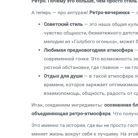
Ретро: Почему это больше, чем просто стиль
А теперь — про антураж!
Ретро-вечеринка
— 
Советский стиль
— это наша общая куль
чувство общности, безмятежного детств
мелодии из «Голубого огонька», может
Любимая предновогодняя атмосфера
—
современной гонке. Это возможность з
уютной обстановке, где главное — не гл
Отдых для души
— в такой атмосфере л
времени, которое заряжает оптимизмом 
взаимопомощь, общность, радость от сд
Итак, соединяем ингредиенты:
осознанная бл
объединяющая ретро-атмосфера
. Что получ
Это именно та история, где вы не просто гост
меняет жизнь вокруг себя к лучшему. На это