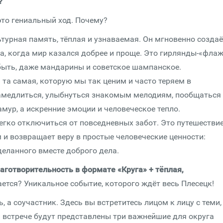
?
это гениальный ход. Почему?
турная память, тёплая и узнаваемая. Он мгновенно создаё
а, когда мир казался добрее и проще. Это гирлянды-«флаж
 быть, даже мандарины и советское шампанское.
 та самая, которую мы так ценим и часто теряем в
амедлиться, улыбнуться знакомым мелодиям, пообщаться
амур, а искренние эмоции и человеческое тепло.
егко отключиться от повседневных забот. Это путешествие
и возвращает веру в простые человеческие ценности:
еланного вместе доброго дела.
аготворительность в формате «Круга» + тёплая,
ается? Уникальное событие, которого ждёт весь Плесецк!
ь, а соучастник. Здесь вы встретитесь лицом к лицу с теми,
й встрече будут представлены три важнейшие для округа