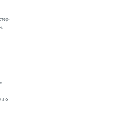
тер-
и,
о
ми о