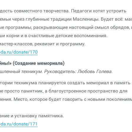
адость совместного творчества. Педагоги хотят устроить
емьи через глубинные традиции Масленицы. Будет всё: мас
ые программы, раскрывающие настоящий смысл обрядов, 
аши корни и в счастливые детские воспоминания.
астер-классов, реквизит и программу.
o-da.ru/donate/170
йны!» (Создание мемориала)
шленный техникум. Руководитель: Любовь Голева.
тории техникума планируется создать мемориал в память 
не просто памятник, а благоустроенное пространство для
ения. Место, которое будет говорить с новыми поколения
ание и установку памятника.
o-da.ru/donate/171