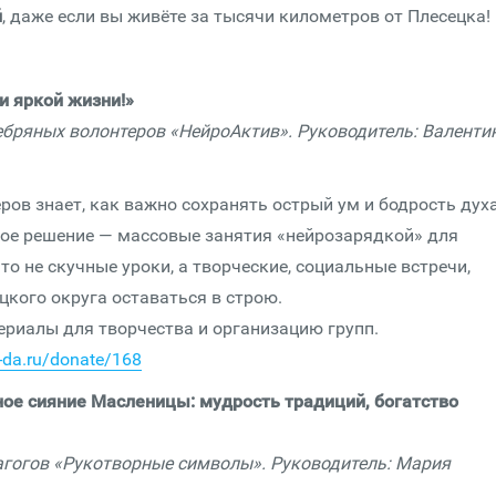
й
, даже если вы живёте за тысячи километров от Плесецка!
и яркой жизни!»
ебряных волонтеров «НейроАктив». Руководитель: Валенти
ов знает, как важно сохранять острый ум и бодрость духа
кое решение — массовые занятия «нейрозарядкой» для
о не скучные уроки, а творческие, социальные встречи,
кого округа оставаться в строю.
териалы для творчества и организацию групп.
o-da.ru/donate/168
ое сияние Масленицы: мудрость традиций, богатство
агогов «Рукотворные символы». Руководитель: Мария