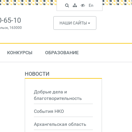
Поиск
Карта
Версия
In
En
по
сайта
для
English
сайту
слабовидящих
0-65-10
НАШИ САЙТЫ
ельск, 163000
КОНКУРСЫ
ОБРАЗОВАНИЕ
НОВОСТИ
Добрые дела и
благотворительность
События НКО
Архангельская область