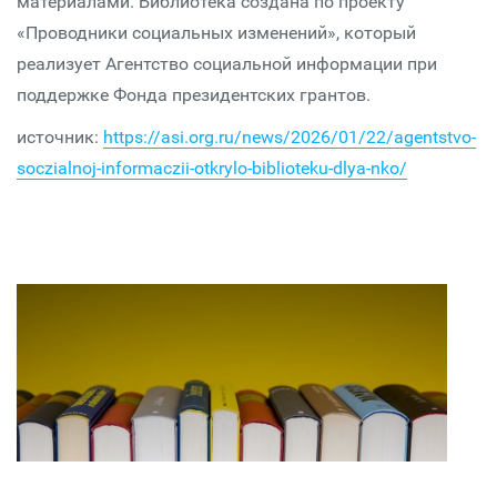
материалами. Библиотека создана по проекту
«Проводники социальных изменений», который
реализует Агентство социальной информации при
поддержке Фонда президентских грантов.
источник:
https://asi.org.ru/news/2026/01/22/agentstvo-
soczialnoj-informaczii-otkrylo-biblioteku-dlya-nko/