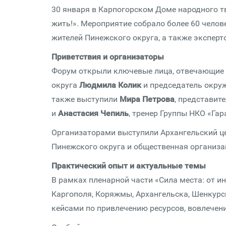
30 января в Карпогорском Доме народного т
жить!». Мероприятие собрало более 60 чело
жителей Пинежского округа, а также эксперто
Приветствия и организаторы
Форум открыли ключевые лица, отвечающие 
округа
Людмила Колик
и председатель окру
также выступили
Мира Петрова
, представит
и
Анастасия Чепиль
, тренер Группы НКО «Гар
Организаторами выступили Архангельский це
Пинежского округа и общественная организ
Практический опыт и актуальные темы
В рамках пленарной части «Сила места: от и
Каргополя, Коряжмы, Архангельска, Шенкурс
кейсами по привлечению ресурсов, вовлечен