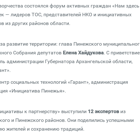
ворчества состоялся форум активных граждан «Нам здесь
век — лидеров ТОС, представителей НКО и инициативных
в из других районов области.
за развитие территории: глава Пинежского муниципальног
жного Собрания депутатов
Елена Хайдукова
. С приветстви
ель администрации Губернатора Архангельской области,
ант».
нтр социальных технологий «Гарант», администрация
ация «Инициатива Пинежья».
нициативы к партнерству» выступили
12 экспертов
из
кого и Пинежского районов. Они поделились успешными
ию жителей и сохранению традиций.