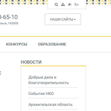
Поиск
Карта
Версия
In
En
по
сайта
для
English
сайту
слабовидящих
0-65-10
НАШИ САЙТЫ
ельск, 163000
КОНКУРСЫ
ОБРАЗОВАНИЕ
НОВОСТИ
х
Добрые дела и
благотворительность
События НКО
Архангельская область