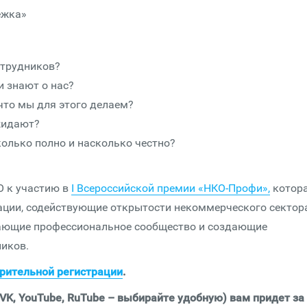
ежка»
отрудников?
и знают о нас?
 что мы для этого делаем?
жидают?
олько полно и насколько честно?
О к участию в
I Всероссийской премии «НКО-Профи»,
котор
ации, содействующие открытости некоммерческого сектор
вающие профессиональное сообщество и создающие
ников.
рительной регистрации
.
VK, YouTube, RuTube – выбирайте удобную) вам придет за