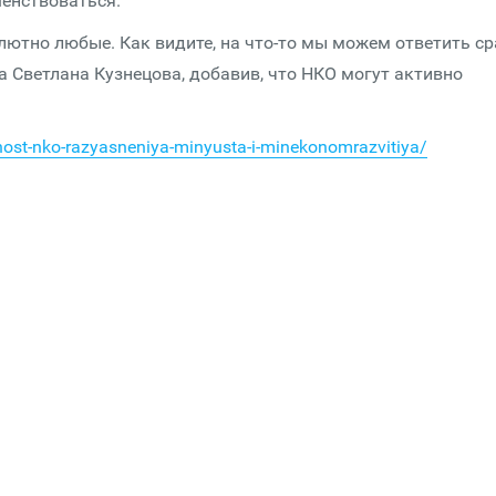
шенствоваться.
лютно любые. Как видите, на что-то мы можем ответить ср
а Светлана Кузнецова, добавив, что НКО могут активно
nost-nko-razyasneniya-minyusta-i-minekonomrazvitiya/