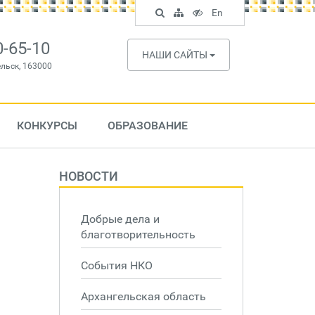
Поиск
Карта
Версия
In
En
по
сайта
для
English
сайту
слабовидящих
0-65-10
НАШИ САЙТЫ
ельск, 163000
КОНКУРСЫ
ОБРАЗОВАНИЕ
НОВОСТИ
Добрые дела и
благотворительность
События НКО
Архангельская область