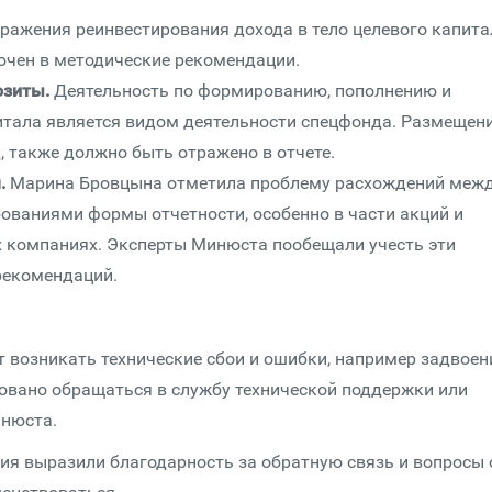
тражения реинвестирования дохода в тело целевого капита
ючен в методические рекомендации.
озиты.
Деятельность по формированию, пополнению и
итала является видом деятельности спецфонда. Размещен
, также должно быть отражено в отчете.
.
Марина Бровцына отметила проблему расхождений меж
бованиями формы отчетности, особенно в части акций и
 компаниях. Эксперты Минюста пообещали учесть эти
рекомендаций.
т возникать технические сбои и ошибки, например задвоен
довано обращаться в службу технической поддержки или
инюста.
я выразили благодарность за обратную связь и вопросы 