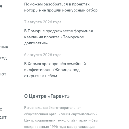
Поможем разобраться в проектах,
я
которые не прошли конкурсный отбор
7 августа 2026 года
.
В Поморье продолжается форумная
кампания проекта «Поморское
долголетие»
ния.
6 августа 2026 года
год.
В Холмогорах прошёл семейный
экофестиваль «Живица» под
ают
открытым небом
О Центре «Гарант»
Региональная благотворительная
о
общественная организация «Архангельский
дит
Центр социальных технологий «Гарант» был
создан осенью 1996 года как организация,