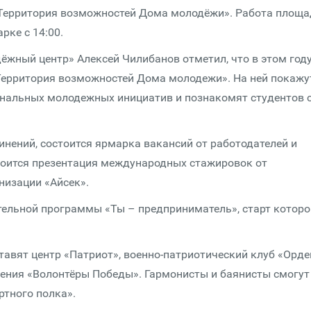
Территория возможностей Дома молодёжи». Работа площ
рке с 14:00.
ёжный центр» Алексей Чилибанов отметил, что в этом год
Территория возможностей Дома молодежи». На ней покажу
ональных молодежных инициатив и познакомят студентов 
нений, состоится ярмарка вакансий от работодателей и
тоится презентация международных стажировок от
низации «Айсек».
тельной программы «Ты – предприниматель», старт которо
авят центр «Патриот», военно-патриотический клуб «Орде
ения «Волонтёры Победы». Гармонисты и баянисты смогут
ртного полка».