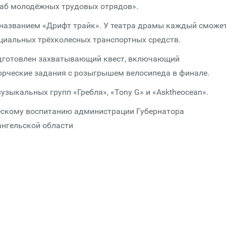
аб молодёжных трудовых отрядов».
названием «Дрифт трайк». У театра драмы каждый сможе
циальных трёхколесных транспортных средств.
одготовлен захватывающий квест, включающий
ворческие задания с розыгрышем велосипеда в финале.
зыкальных групп «Гребля», «Tony G» и «Asktheocean».
ескому воспитанию администрации Губернатора
ангельской области