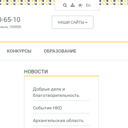
Поиск
Карта
Версия
In
En
по
сайта
для
English
сайту
слабовидящих
0-65-10
НАШИ САЙТЫ
ельск, 163000
КОНКУРСЫ
ОБРАЗОВАНИЕ
НОВОСТИ
Добрые дела и
благотворительность
События НКО
Архангельская область