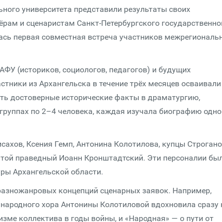
ьного университета представили результаты своих
рам и сценаристам Санкт-Петербургского государственно
лась первая совместная встреча участников межрегиональ
ФУ (историков, социологов, педагогов) и будущих
стники из Архангельска в течение трёх месяцев осваивали
ть достоверные исторические факты в драматургию,
 группах по 2–4 человека, каждая изучала биографию одно
сахов, Ксения Гемп, Антонина Колотилова, купцы Строгано
ятой праведный Иоанн Кронштадтский. Эти персоналии бы
ры Архангельской области.
разножанровых концепций сценарных заявок. Например,
 народного хора Антонины Колотиловой вдохновила сразу 
изме коллектива в годы войны, и «Народная» — о пути от