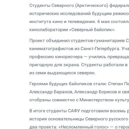
Студенты Северного (Арктического) федерал
исторических исследований будущим режиссё
института кино и телевидения. 6 мая состоя
кинолаборатории «Северный байопик».
Проект объединил студентов-гуманитариев СА
кинематографистов из Санкт-Петербурга. Уча
профессию киноресчера — учились превраща
пригодную для экрана. Студенты работали в
из семи выдающихся северян.
Героями будущих байопиков стали: Степан Пи
Александр Баранов, Александр Борисов и св
отобраны совместно с Министерством культу
В итоге студенты САФУ подготовили восемь 
история основательницы Северного русского
два проекта: «Несломленный голос» — о геро