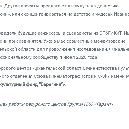
а. Другие проекты предлагают взглянуть на династию
ин», или сконцентрироваться на детстве и чудесах Иоанн
увидели будущие режиссёры и сценаристы из СПбГИКиТ. И
й они присоединятся. Уже в мае совместные межвузовские
гельской области для продолжения исследований. Финаль
ссиональному сообществу 4 июня 2026 года.
орского центра Архангельской области, Министерства куль
ьного отделения Союза кинематографистов и САФУ имени М
культурный фонд “Берегиня”»
.
ах работы ресурсного центра Группы НКО «Гарант».