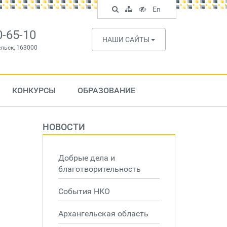
Поиск
Карта
Версия
In
En
по
сайта
для
English
сайту
слабовидящих
0-65-10
НАШИ САЙТЫ
ельск, 163000
КОНКУРСЫ
ОБРАЗОВАНИЕ
НОВОСТИ
Добрые дела и
благотворительность
События НКО
Архангельская область