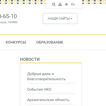
Поиск
Карта
Версия
In
En
по
сайта
для
English
сайту
слабовидящих
0-65-10
НАШИ САЙТЫ
ельск, 163000
КОНКУРСЫ
ОБРАЗОВАНИЕ
НОВОСТИ
Добрые дела и
благотворительность
События НКО
Архангельская область