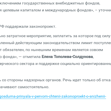
 исключением государственных внебюджетных фондов,
я целевым капиталом и международных фондов», – уточн
РФ поддержали законопроект.
но затратное мероприятие, заплатить за которое под силу
вленный действующим законодательством лимит поступле
ит обязателен, по нынешним временам является совсем
о фонда», — отметила
Елена Тополева-Солдунова
,
ерческого сектора и поддержке социально ориентированн
 со стороны надзорных органов. Речь идет только об отка
лачивают самостоятельно.
osduma-prinyala-v-pervom-chtenii-zakonoproekt-o-snizhenii-