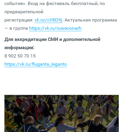
событие». Вход на фестиваль бесплатный, по
предварительной
регистрации:
vk.cc/cV8D9j
.
Актуальная программа
— в группе
https://vk.ru/rusreconarh
.
Для аккредитации СМИ и дополнительной
информации:
8 902 50 70 15
https://vk.ru/fluganta_leganto