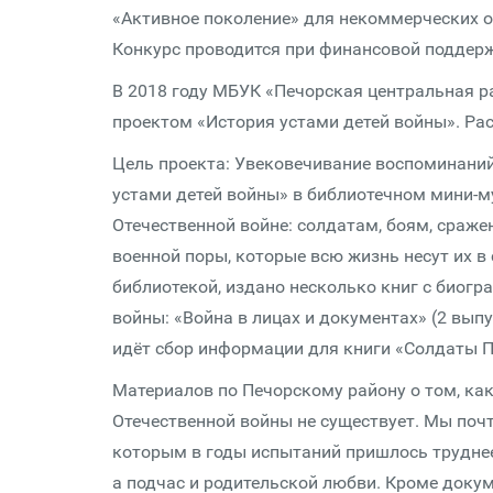
«Активное поколение» для некоммерческих о
Конкурс проводится при финансовой поддерж
В 2018 году МБУК «Печорская центральная р
проектом «История устами детей войны». Ра
Цель проекта: Увековечивание воспоминаний
устами детей войны» в библиотечном мини-м
Отечественной войне: солдатам, боям, сраж
военной поры, которые всю жизнь несут их в
библиотекой, издано несколько книг с биог
войны: «Война в лицах и документах» (2 вып
идёт сбор информации для книги «Солдаты 
Материалов по Печорскому району о том, как
Отечественной войны не существует. Мы почти
которым в годы испытаний пришлось труднее 
а подчас и родительской любви. Кроме док