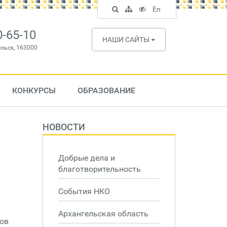
Поиск
Карта
Версия
In
En
по
сайта
для
English
сайту
слабовидящих
0-65-10
НАШИ САЙТЫ
ельск, 163000
КОНКУРСЫ
ОБРАЗОВАНИЕ
НОВОСТИ
Добрые дела и
благотворительность
События НКО
Архангельская область
тов