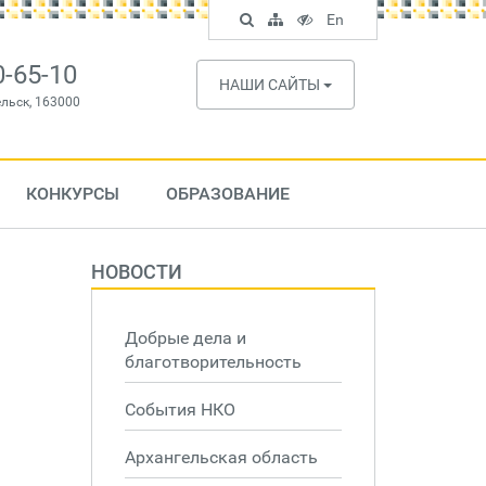
Поиск
Карта
Версия
In
En
по
сайта
для
English
сайту
слабовидящих
0-65-10
НАШИ САЙТЫ
ельск, 163000
КОНКУРСЫ
ОБРАЗОВАНИЕ
НОВОСТИ
Добрые дела и
благотворительность
События НКО
Архангельская область