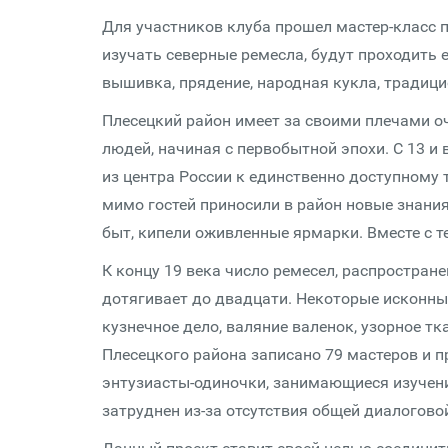
Для участников клуба прошел мастер-класс п
изучать северные ремесла, будут проходить 
вышивка, прядение, народная кукла, традици
Плесецкий район имеет за своими плечами о
людей, начиная с первобытной эпохи. С 13 и
из центра России к единственно доступному
мимо гостей приносили в район новые знания
быт, кипели оживленные ярмарки. Вместе с т
К концу 19 века число ремесел, распростране
дотягивает до двадцати. Некоторые исконны
кузнечное дело, валяние валенок, узорное т
Плесецкого района записано 79 мастеров и пр
энтузиасты-одиночки, занимающиеся изучен
затруднен из-за отсутствия общей диалогово