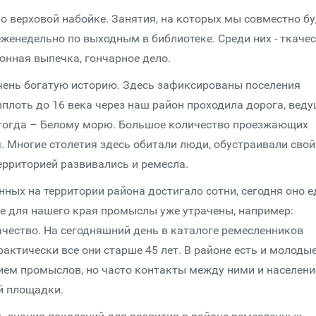
о верховой набойке. Занятия, на которых мы совместно б
еженедельно по выходным в библиотеке. Среди них - ткачес
онная выпечка, гончарное дело.
чень богатую историю. Здесь зафиксированы поселения
 вплоть до 16 века через наш район проходила дорога, вед
 тогда – Белому морю. Большое количество проезжающих
. Многие столетия здесь обитали люди, обустраивали свой
ерриторией развивались и ремесла.
нных на территории района достигало сотни, сегодня оно е
е для нашего края промыслы уже утрачены, например:
качество. На сегодняшний день в каталоге ремесленников
актически все они старше 45 лет. В районе есть и молоды
ием промыслов, но часто контакты между ними и населен
й площадки.