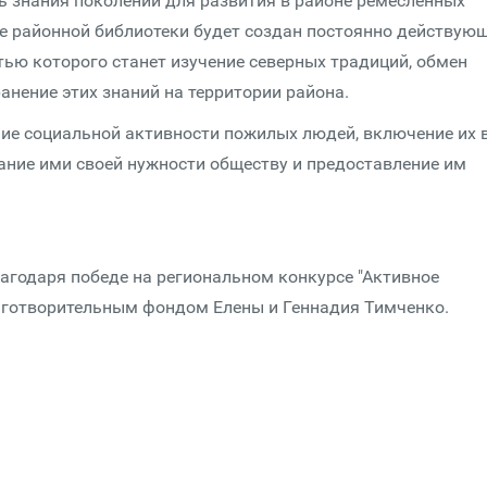
ь знания поколений для развития в районе ремесленных
зе районной библиотеки будет создан постоянно действую
тью которого станет изучение северных традиций, обмен
нение этих знаний на территории района.
ие социальной активности пожилых людей, включение их 
нание ими своей нужности обществу и предоставление им
годаря победе на региональном конкурсе "Активное
аготворительным фондом Елены и Геннадия Тимченко.