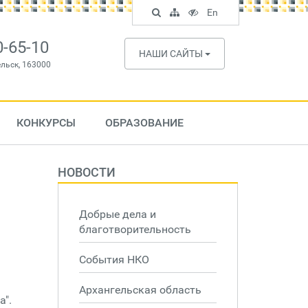
Поиск
Карта
Версия
In
En
по
сайта
для
English
сайту
слабовидящих
0-65-10
НАШИ САЙТЫ
ельск, 163000
КОНКУРСЫ
ОБРАЗОВАНИЕ
НОВОСТИ
Добрые дела и
благотворительность
События НКО
Архангельская область
а".