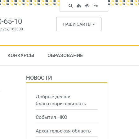
Поиск
Карта
Версия
In
En
по
сайта
для
English
сайту
слабовидящих
0-65-10
НАШИ САЙТЫ
ельск, 163000
КОНКУРСЫ
ОБРАЗОВАНИЕ
НОВОСТИ
е
Добрые дела и
благотворительность
События НКО
Архангельская область