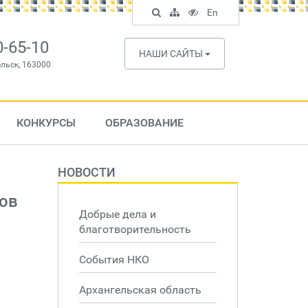
Поиск
Карта
Версия
In
En
по
сайта
для
English
сайту
слабовидящих
0-65-10
НАШИ САЙТЫ
ельск, 163000
КОНКУРСЫ
ОБРАЗОВАНИЕ
НОВОСТИ
ов
Добрые дела и
благотворительность
События НКО
Архангельская область