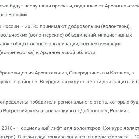
дежи будут заслушаны проекты, поданные от Архангельско
лец России».
ц России – 2018» принимают добровольцы (волонтеры),
овольческих (волонтерских) объединений, инициативных
 также общественные организации, осуществляющие
волонтерства) в Архангельской области.
ровольцев из Архангельска, Северодвинска и Котласа, а
рского районов. Впереди нас ждут еще три дня защиты и 
 определены победители регионального этапа, которые буд
 Всероссийском этапе конкурса «Доброволец России».
 2018» – социальный лифт для волонтеров. Конкурс являе
тера). В этом году конкурс запущен в новом формате – 1