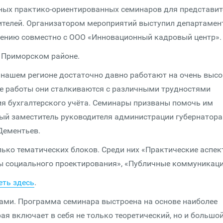
евных практико-ориентированных семинаров для представит
ителей. Организатором мероприятий выступил департамен
лению совместно с ООО «Инновационный кадровый центр».
и Приморском районе.
 нашем регионе достаточно давно работают на очень выс
се работы они сталкиваются с различными трудностями
я бухгалтерского учёта. Семинары призваны помочь им
вый заместитель руководителя администрации губернатора
Дементьев.
ько тематических блоков. Среди них «Практические аспе
ы социального проектирования», «Публичные коммуникаци
ть здесь
.
ами. Программа семинара выстроена на основе наиболее
ая включает в себя не только теоретический, но и большо