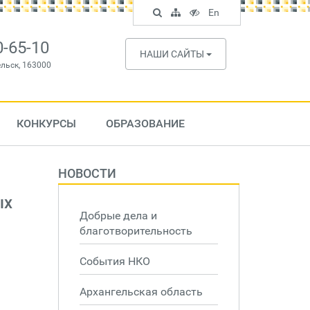
Поиск
Карта
Версия
In
En
по
сайта
для
English
сайту
слабовидящих
0-65-10
НАШИ САЙТЫ
ельск, 163000
КОНКУРСЫ
ОБРАЗОВАНИЕ
НОВОСТИ
ых
Добрые дела и
благотворительность
События НКО
Архангельская область