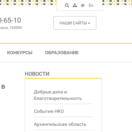
Поиск
Карта
Версия
In
En
по
сайта
для
English
сайту
слабовидящих
0-65-10
НАШИ САЙТЫ
ельск, 163000
КОНКУРСЫ
ОБРАЗОВАНИЕ
НОВОСТИ
 в
Добрые дела и
благотворительность
События НКО
Архангельская область