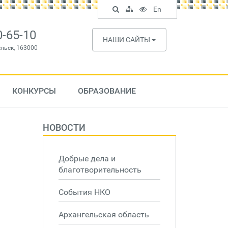
Поиск
Карта
Версия
In
En
по
сайта
для
English
сайту
слабовидящих
0-65-10
НАШИ САЙТЫ
ельск, 163000
КОНКУРСЫ
ОБРАЗОВАНИЕ
НОВОСТИ
Добрые дела и
благотворительность
События НКО
Архангельская область