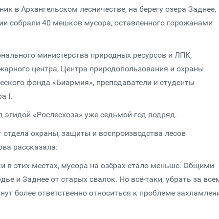
к в Архангельском лесничестве, на берегу озера Заднее,
ции собрали 40 мешков мусора, оставленного горожанами
онального министерства природных ресурсов и ЛПК,
ожарного центра, Центра природопользования и охраны
еского фонда «Биармия», преподаватели и студенты
а I.
д эгидой «Рослесхоза» уже седьмой год подряд.
т отдела охраны, защиты и воспроизводства лесов
ва рассказала:
и в этих местах, мусора на озёрах стало меньше. Общими
ье и Заднее от старых свалок. Но всё-таки, убрать за все
анут более ответственно относиться к проблеме захламлен