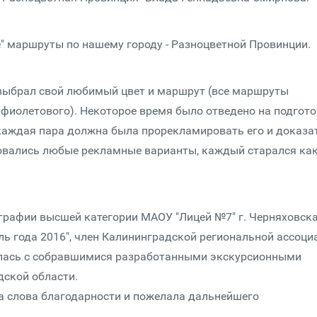
" маршруты по нашему городу - Разноцветной Провинции.
выбрал свой любимый цвет и маршрут (все маршруты
 фиолетового). Некоторое время было отведено на подгот
аждая пара должна была прорекламировать его и доказат
вовались любые рекламные варианты, каждый старался ка
графии высшей категории МАОУ "Лицей №7" г. Черняховска
ль года 2016", член Калининградской региональной ассоци
лилась с собравшимися разработанными экскурсионными
дской области.
а слова благодарности и пожелала дальнейшего