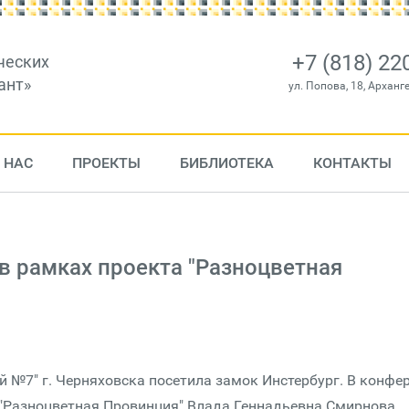
+7 (818) 22
ческих
ант»
ул. Попова, 18, Арханг
 НАС
ПРОЕКТЫ
БИБЛИОТЕКА
КОНТАКТЫ
 в рамках проекта "Разноцветная
 №7" г. Черняховска посетила замок Инстербург. В конфер
а "Разноцветная Провинция" Влада Геннадьевна Смирнова.