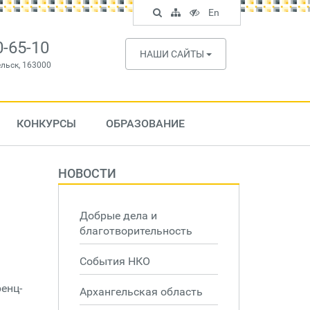
Поиск
Карта
Версия
In
En
по
сайта
для
English
сайту
слабовидящих
0-65-10
НАШИ САЙТЫ
ельск, 163000
КОНКУРСЫ
ОБРАЗОВАНИЕ
НОВОСТИ
Добрые дела и
благотворительность
События НКО
енц-
Архангельская область