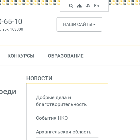
Поиск
Карта
Версия
In
En
по
сайта
для
English
сайту
слабовидящих
0-65-10
НАШИ САЙТЫ
ельск, 163000
КОНКУРСЫ
ОБРАЗОВАНИЕ
НОВОСТИ
среди
Добрые дела и
благотворительность
События НКО
Архангельская область