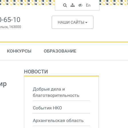
Поиск
Карта
Версия
In
En
по
сайта
для
English
сайту
слабовидящих
0-65-10
НАШИ САЙТЫ
ельск, 163000
КОНКУРСЫ
ОБРАЗОВАНИЕ
НОВОСТИ
ир
Добрые дела и
благотворительность
События НКО
Архангельская область