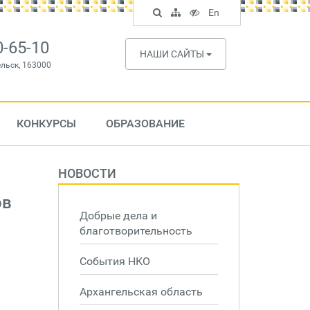
Поиск
Карта
Версия
In
En
по
сайта
для
English
сайту
слабовидящих
0-65-10
НАШИ САЙТЫ
ельск, 163000
КОНКУРСЫ
ОБРАЗОВАНИЕ
НОВОСТИ
ов
Добрые дела и
благотворительность
События НКО
Архангельская область