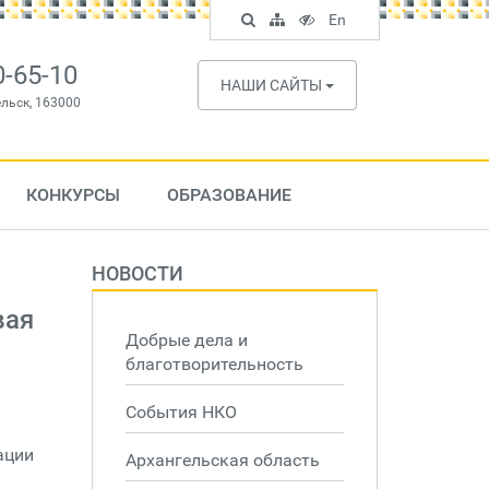
Поиск
Карта
Версия
In
En
по
сайта
для
English
сайту
слабовидящих
0-65-10
НАШИ САЙТЫ
ельск, 163000
КОНКУРСЫ
ОБРАЗОВАНИЕ
НОВОСТИ
вая
Добрые дела и
благотворительность
События НКО
ации
Архангельская область