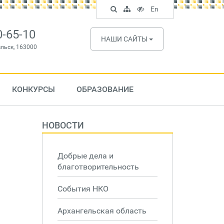
Поиск
Карта
Версия
In
En
по
сайта
для
English
сайту
слабовидящих
0-65-10
НАШИ САЙТЫ
ельск, 163000
КОНКУРСЫ
ОБРАЗОВАНИЕ
НОВОСТИ
Добрые дела и
благотворительность
События НКО
Архангельская область