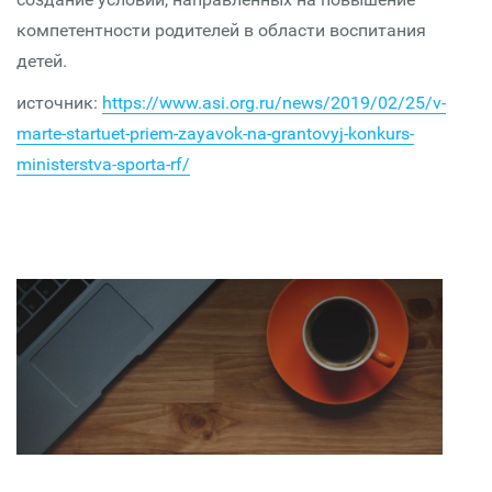
компетентности родителей в области воспитания
детей.
источник:
https://www.asi.org.ru/news/2019/02/25/v-
marte-startuet-priem-zayavok-na-grantovyj-konkurs-
ministerstva-sporta-rf/