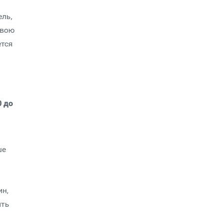
ель,
свою
ется
0 до
ше
ин,
ить
я