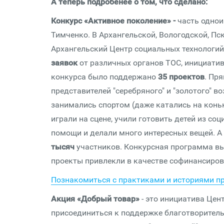
А теперь подробенее о том, что сделано:
Конкурс «Активное поколение» -
часть одно
Тимченко. В Архангельской, Вологодской, П
Архангельский Центр социальных технологий 
заявок
от различных органов ТОС, инициатив
конкурса было поддержано
35 проектов
. Пр
представителей "серебряного" и "золотого" в
занимались спортом (даже катались на коньк
играли на сцене, учили готовить детей из с
помощи и делали много интересных вещей. А
тысяч
участников. Конкурсная программа в
проекты привлекли в качестве софинансиро
Познакомиться с практиками и историями пр
Акция «Добрый
товар»
- это инициатива Цент
присоединиться к поддержке благотворительн