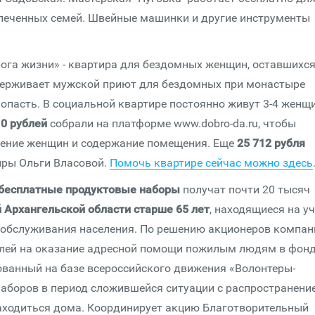
спеченных семей. Швейные машинки и другие инструменты
ога жизни» - квартира для бездомных женщин, оставшихся
ддерживает мужской приют для бездомных при монастыре
опасть. В социальной квартире постоянно живут 3-4 женщ
0 рублей
собрали на платформе www.dobro-da.ru, чтобы
ечение женщин и содержание помещения. Еще
25 712 рубля
иры Ольги Власовой.
Помочь квартире сейчас можно здесь
бесплатные продуктовые наборы
получат почти 20 тысяч
й Архангельской области старше 65 лет
, находящиеся на уч
 обслуживания населения. По решению акционеров компан
блей на оказание адресной помощи пожилым людям в фон
анный на базе всероссийского движения «Волонтеры-
аборов в период сложившейся ситуации с распространени
аходиться дома. Координирует акцию Благотворительный