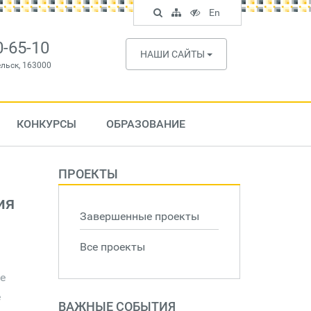
Поиск
Карта
Версия
In
En
по
сайта
для
English
сайту
слабовидящих
0-65-10
НАШИ САЙТЫ
ельск, 163000
КОНКУРСЫ
ОБРАЗОВАНИЕ
ПРОЕКТЫ
ия
Завершенные проекты
Все проекты
е
е
ВАЖНЫЕ СОБЫТИЯ