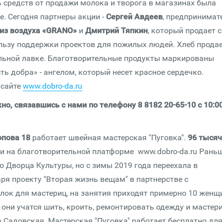
ть средств от продажи молока и творога в магазинах была
. Сегодня партнеры акции -
Сергей Авдеев
, предпринимат
 из воздуха «GRANO»
и
Дмитрий Тяпкин
, который продает 
ользу поддержки проектов для пожилых людей. Хлеб прода
иальной лавке. Благотворительные продукты маркированы
 добра» - ангелом, который несет красное сердечко.
 сайте
www.dobro-da.ru
о, связавшись с нами по телефону 8 8182 20-65-10 с 10:0
опова 18
работает швейная мастерская "Пуговка".
96 тысяч
и на благотворительной платформе www.dobro-da.ru Рань
 Дворца Культуры, но с зимы 2019 года переехала в
аря проекту "Вторая жизнь вещам" в партнерстве с
лок для мастериц, на занятия приходят примерно 10 женщ
 они учатся шить, кроить, ремонтировать одежду и мастер
а Садовская. Мастерская "Пуговка" работает бесплатно дл