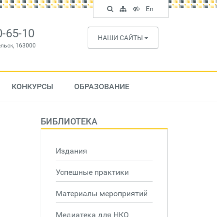
Поиск
Карта
Версия
In
En
по
сайта
для
English
сайту
слабовидящих
0-65-10
НАШИ САЙТЫ
ельск, 163000
КОНКУРСЫ
ОБРАЗОВАНИЕ
БИБЛИОТЕКА
Издания
Успешные практики
Материалы мероприятий
Медиатека для НКО