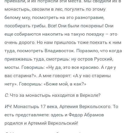
приехали, и их потрясли эти места. Мы сводили их в
монастырь, свозили в лес, погулять по этому
белому мху, посмотреть на это разнотравие,
пособирать грибы. Все! Они были покорены! Они
еще собираются накопить на такую поездку – это
очень дорого. Но нам пришлось тоже поехать к ним
туда, посмотреть Владивосток. Поразило, что когда
приезжаешь туда, смотришь: ну остров Русский,
мосты. Говоришь: «Ну да, это все красиво. А где у
вас старина?». А мне говорят: «А у нас старины
нету». Говоришь: «Боже мой, а как?»
С
: Что за монастырь находится в Верколе?
ИЧ
: Монастырь 17 века, Артемия Веркольского. То
есть представляете: здесь и Федор Абрамов
родился и Артемий Веркольский!