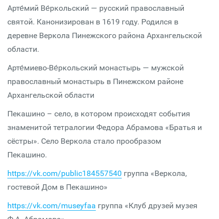
Арте́мий Ве́ркольский — русский православный
святой. Канонизирован в 1619 году. Родился в
деревне Веркола Пинежского района Архангельской
области.
Арте́миево-Ве́ркольский монастырь — мужской
православный монастырь в Пинежском районе
Архангельской области
Пекашино – село, в котором происходят события
знаменитой тетралогии Федора Абрамова «Братья и
сёстры». Село Веркола стало прообразом
Пекашино.
https://vk.com/public184557540
группа «Веркола,
гостевой Дом в Пекашино»
https://vk.com/museyfaa
группа «Клуб друзей музея