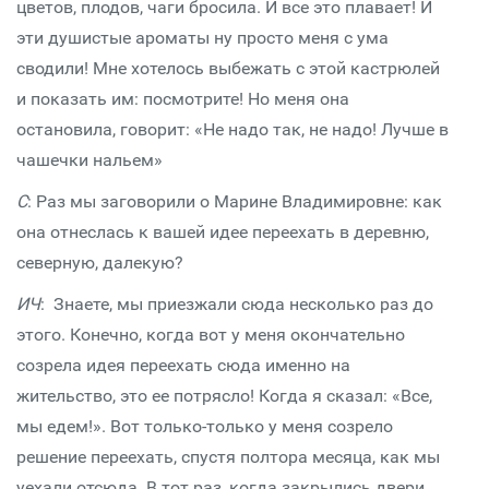
цветов, плодов, чаги бросила. И все это плавает! И
эти душистые ароматы ну просто меня с ума
сводили! Мне хотелось выбежать с этой кастрюлей
и показать им: посмотрите! Но меня она
остановила, говорит: «Не надо так, не надо! Лучше в
чашечки нальем»
С
: Раз мы заговорили о Марине Владимировне: как
она отнеслась к вашей идее переехать в деревню,
северную, далекую?
ИЧ
: Знаете, мы приезжали сюда несколько раз до
этого. Конечно, когда вот у меня окончательно
созрела идея переехать сюда именно на
жительство, это ее потрясло! Когда я сказал: «Все,
мы едем!». Вот только-только у меня созрело
решение переехать, спустя полтора месяца, как мы
уехали отсюда. В тот раз, когда закрылись двери