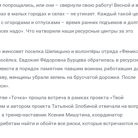
ми попрощались, или они – свернули свою работу! Весной и 
ах в малых городах и селах – не утихает. Каждый такой ц
е с огородами и отпусками – время ранних подъемов и дол
всех надо». Что натворили наши ресурсные центры за это
ы женсовет поселка Шипицыно и волонтёры отряда «Феник
посёлка. Евдокия Фёдоровна Бурцева обратилась в ресурс
привести в порядок памятник павшим воинам, работавших д
аву, женщины убрали зелень на брусчатой дорожке. После
ся».
ве «Точка» прошла встреча в рамках проекта «Твой
ем и автором проекта Татьяной Злобиной отвечали на воп
 а тренер-наставник Ксения Мишутина, координатор
 ребятам найти и обойти все риски, которые встречаются н