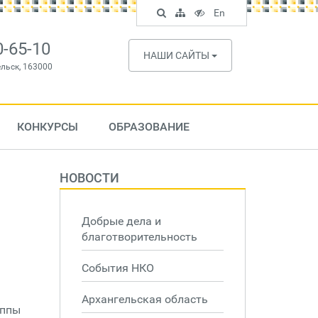
Поиск
Карта
Версия
In
En
по
сайта
для
English
сайту
слабовидящих
0-65-10
НАШИ САЙТЫ
ельск, 163000
КОНКУРСЫ
ОБРАЗОВАНИЕ
НОВОСТИ
Добрые дела и
благотворительность
События НКО
Архангельская область
уппы