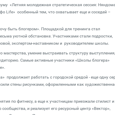
руму «Летняя молодежная стратегическая сессия: Няндом
нфо Life» особенный тем, что охватывает еще и соседей –
очу быть блогером». Площадкой для тренинга стал
есьма уютной обстановке. Участниками стали подростки,
новой, экспертом-наставником и руководителем школы.
о мастерства, умение выстраивать структуру выступления
удиторию. Самые активные участники «Школы блогера»
e».
а» продолжает работать с городской средой - еще одну се
расили стены рисунками, оформленными как художественна
ятия по фитнесу, а еще к участницам приезжали стилист и
 сообщества, и реализует его ресурсный центр «Вектор»,