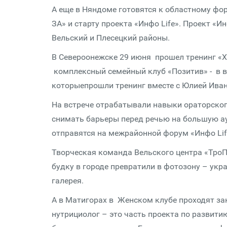
А еще в Няндоме готовятся к областному фо
ЗА» и старту проекта «Инфо Life». Проект «И
Вельский и Плесецкий районы.
В Североонежске 29 июня прошел тренинг «Х
комплексный семейный клуб «Позитив» - в в
которыепрошли тренинг вместе с Юлией Ива
На встрече отрабатывали навыки ораторског
снимать барьеры перед речью на большую а
отправятся на межрайонной форум «Инфо Lif
Творческая команда Вельского центра «ТроП
будку в городе превратили в фотозону – ук
галерея.
А в Матигорах в Женском клубе проходят зан
нутрициолог – это часть проекта по развитию