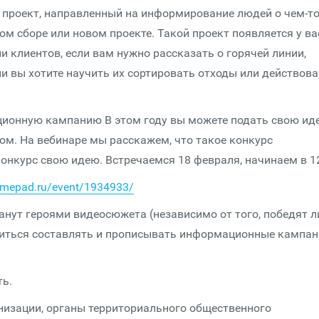
 проект, направленный на информирование людей о чем-т
м сборе или новом проекте. Такой проект появляется у ва
ли клиентов, если вам нужно рассказать о горячей линии,
и вы хотите научить их сортировать отходы или действова
ционную кампанию В этом году вы можете подать свою ид
том. На вебинаре мы расскажем, что такое конкурс
онкурс свою идею. Встречаемся 18 февраля, начинаем в 12
timepad.ru/event/1934933/
анут героями видеосюжета (независимо от того, победят л
учиться составлять и прописывать информационные кампа
ть.
низации, органы территориального общественного