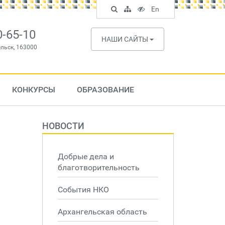
Поиск
Карта
Версия
In
En
по
сайта
для
English
сайту
слабовидящих
0-65-10
НАШИ САЙТЫ
ельск, 163000
КОНКУРСЫ
ОБРАЗОВАНИЕ
НОВОСТИ
Добрые дела и
благотворительность
События НКО
Архангельская область