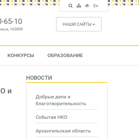
Поиск
Карта
Версия
In
En
по
сайта
для
English
сайту
слабовидящих
0-65-10
НАШИ САЙТЫ
ельск, 163000
КОНКУРСЫ
ОБРАЗОВАНИЕ
НОВОСТИ
О и
Добрые дела и
благотворительность
События НКО
Архангельская область