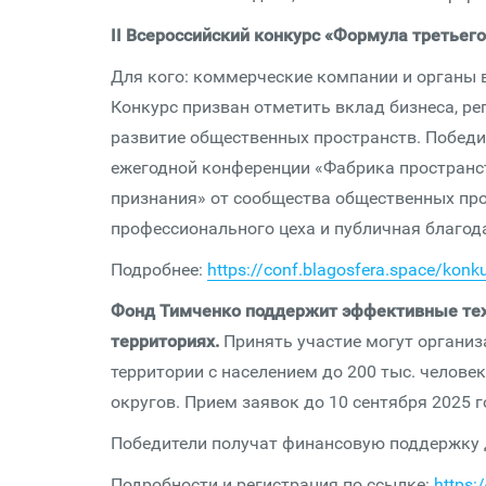
II Всероссийский конкурс «Формула третьего
Для кого: коммерческие компании и органы в
Конкурс призван отметить вклад бизнеса, р
развитие общественных пространств. Победи
ежегодной конференции «Фабрика пространст
признания» от сообщества общественных про
профессионального цеха и публичная благод
Подробнее:
https://conf.blagosfera.space/konk
Фонд Тимченко поддержит эффективные техн
территориях.
Принять участие могут организа
территории с населением до 200 тыс. челове
округов. Прием заявок до 10 сентября 2025 г
Победители получат финансовую поддержку д
Подробности и регистрация по ссылке:
https: