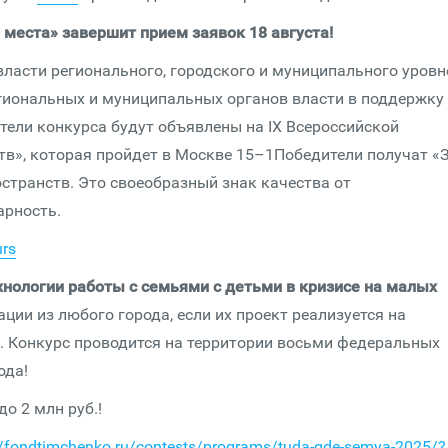
 места» завершит прием заявок 18 августа!
ласти регионального, городского и муниципального уровн
егиональных и муниципальных органов власти в поддержку
тели конкурса будут объявлены на IX Всероссийской
в», которая пройдет в Москве 15–1Победители получат «
странств. Это своеобразный знак качества от
арность.
urs
ологии работы с семьями с детьми в кризисе на малых
ции из любого города, если их проект реализуется на
к. Конкурс проводится на территории восьми федеральных
ода!
о 2 млн руб.!
//fondtimchenko.ru/contests/programs/tuda-gde-semya-2025/?