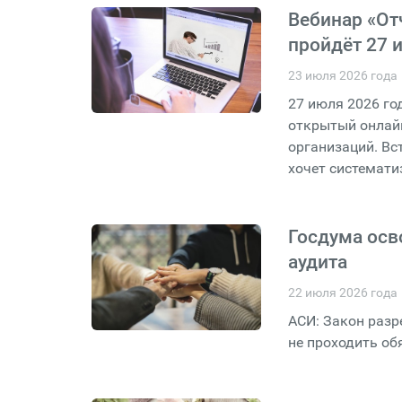
Вебинар «От
пройдёт 27 
23 июля 2026 года
27 июля 2026 го
открытый онлай
организаций. Вс
хочет системати
Госдума осв
аудита
22 июля 2026 года
АСИ: Закон раз
не проходить об