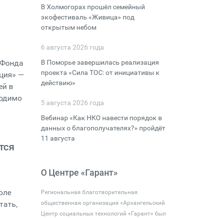
В Холмогорах прошёл семейный
экофестиваль «Живица» под
открытым небом
6 августа 2026 года
 Фонда
В Поморье завершилась реализация
проекта «Сила ТОС: от инициативы к
ация» —
действию»
ей в
ходимо
5 августа 2026 года
Вебинар «Как НКО навести порядок в
данных о благополучателях?» пройдёт
11 августа
тся
О Центре «Гарант»
юле
Региональная благотворительная
тать,
общественная организация «Архангельский
Центр социальных технологий «Гарант» был