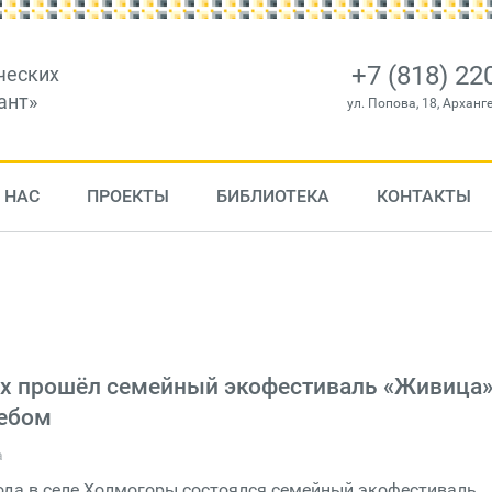
+7 (818) 22
ческих
ант»
ул. Попова, 18, Арханг
 НАС
ПРОЕКТЫ
БИБЛИОТЕКА
КОНТАКТЫ
х прошёл семейный экофестиваль «Живица»
ебом
а
года в селе Холмогоры состоялся семейный экофестиваль