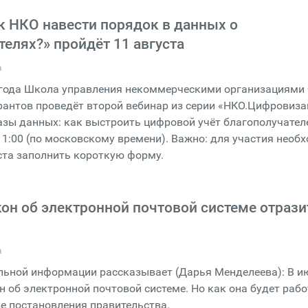
к НКО навести порядок в данных о
телях?» пройдёт 11 августа
а
6 года Школа управления некоммерческими организациями
рантов проведёт второй вебинар из серии «НКО.Цифровиз
азы данных: как выстроить цифровой учёт благополучател
11:00 (по московскому времени). Важно: для участия необ
уста заполнить короткую форму.
кон об электронной почтовой системе отрази
а
льной информации рассказывает (Дарья Менделеева): В и
н об электронной почтовой системе. Но как она будет рабо
ле постановления правительства.