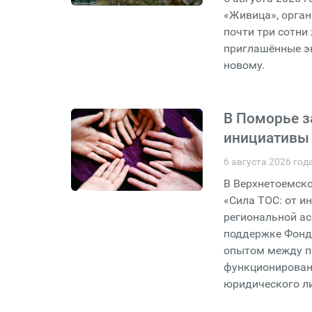
«Живица», орга
почти три сотни
приглашённые эк
новому.
В Поморье з
инициативы 
6 августа 2026 год
В Верхнетоемско
«Сила ТОС: от и
региональной а
поддержке Фонда
опытом между п
функционирован
юридического л