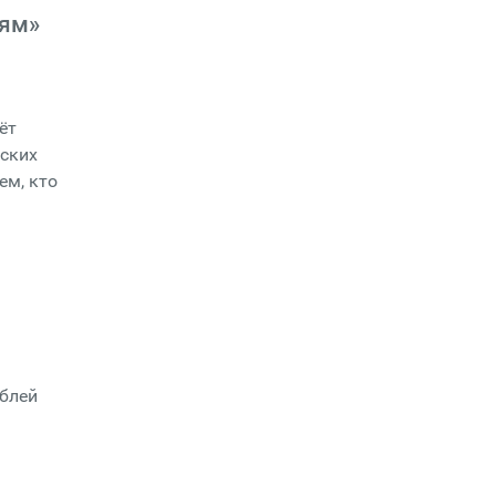
лям»
ёт
еских
ем, кто
о
ублей