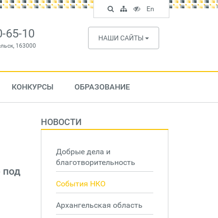
Поиск
Карта
Версия
In
En
по
сайта
для
English
сайту
слабовидящих
0-65-10
НАШИ САЙТЫ
ельск, 163000
КОНКУРСЫ
ОБРАЗОВАНИЕ
НОВОСТИ
Добрые дела и
благотворительность
 под
События НКО
Архангельская область