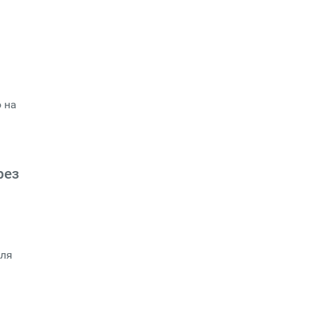
 на
рез
для