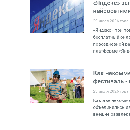
«Яндекс» за
нейросетями
29 июля 2026 года
«Яндекс» при по
бесплатный онла
повседневной ра
платформе «Янд
Как некомме
фестиваль - 
23 июля 2026 года
Как две некомм
объединились дл
внешне развлека