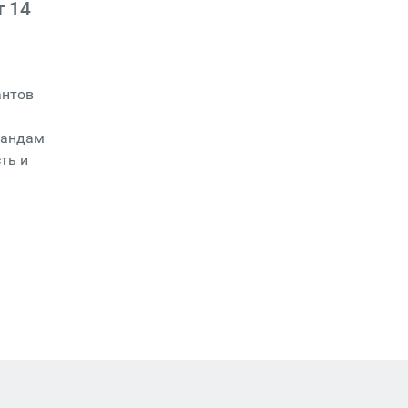
 14
антов
мандам
ть и