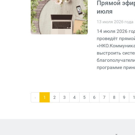
Прямой эфир
июля
13 июля 2026 года
14 июля 2026 го
проведёт прямо
«НКО.Коммуника
выстроить систе
благополучатели
программе прин
‹
1
2
3
4
5
6
7
8
9