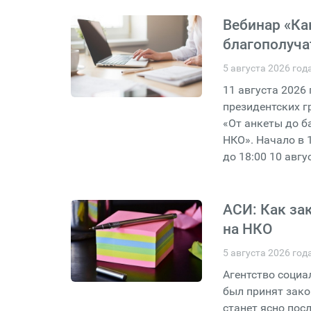
Вебинар «Ка
благополуча
5 августа 2026 год
11 августа 202
президентских г
«От анкеты до б
НКО». Начало в 
до 18:00 10 авг
АСИ: Как за
на НКО
5 августа 2026 год
Агентство социа
был принят зако
станет ясно пос