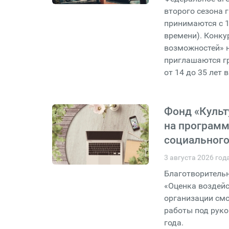
второго сезона 
принимаются с 1
времени). Конку
возможностей» н
приглашаются гр
от 14 до 35 лет
Фонд «Культ
на программ
социального
3 августа 2026 год
Благотворительн
«Оценка воздейс
организации смо
работы под руко
года.