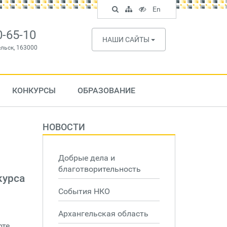
Поиск
Карта
Версия
In
En
по
сайта
для
English
сайту
слабовидящих
0-65-10
НАШИ САЙТЫ
ельск, 163000
КОНКУРСЫ
ОБРАЗОВАНИЕ
НОВОСТИ
Добрые дела и
благотворительность
курса
События НКО
Архангельская область
рте