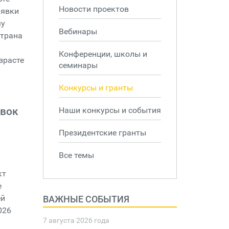
Новости проектов
аявки
му
Вебинары
страна
Конференции, школы и
зрасте
семинары
Конкурсы и гранты
явок
Наши конкурсы и события
Президентские гранты
Все темы
кт
е
ей
ВАЖНЫЕ СОБЫТИЯ
026
7 августа 2026 года