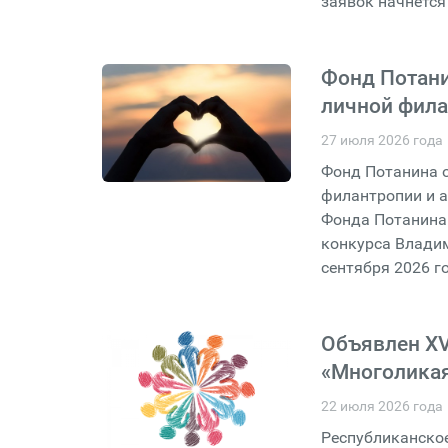
заявок начнётся 
Фонд Потани
личной фила
27 июля 2026 года
Фонд Потанина о
филантропии и а
Фонда Потанина 
конкурса Владим
сентября 2026 г
Объявлен XV
«Многоликая
22 июля 2026 года
Республиканско