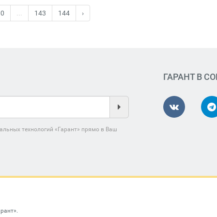
10
...
143
144
›
ГАРАНТ В С
альных технологий «Гарант» прямо в Ваш
арант»
.