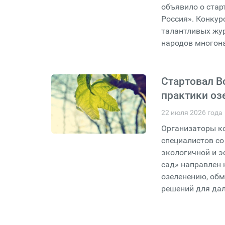
объявило о стар
Россия». Конкур
талантливых жур
народов многон
Стартовал В
практики оз
22 июля 2026 года
Организаторы ко
специалистов со
экологичной и э
сад» направлен 
озеленению, об
решений для да