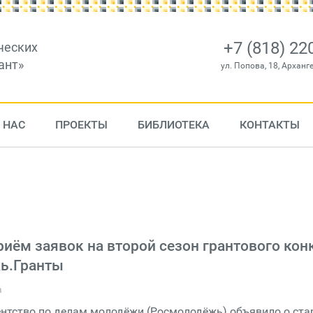
+7 (818) 22
ческих
ант»
ул. Попова, 18, Арханг
 НАС
ПРОЕКТЫ
БИБЛИОТЕКА
КОНТАКТЫ
риём заявок на второй сезон грантового кон
ь.Гранты
а
нтство по делам молодёжи (Росмолодёжь) объявило о ста