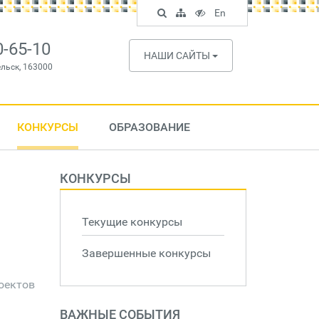
Поиск
Карта
Версия
In
En
по
сайта
для
English
сайту
слабовидящих
0-65-10
НАШИ САЙТЫ
ельск, 163000
КОНКУРСЫ
ОБРАЗОВАНИЕ
КОНКУРСЫ
Текущие конкурсы
Завершенные конкурсы
оектов
ВАЖНЫЕ СОБЫТИЯ