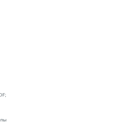
а
DF;
ппы