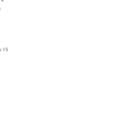
й
о 15