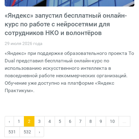
«Яндекс» запустил бесплатный онлайн-
курс по работе с нейросетями для
сотрудников НКО и волонтёров
29 июля 2026 года
«Яндекс» при поддержке образовательного проекта To
Dual представил бесплатный онлайн-курс по
использованию искусственного интеллекта в
повседневной работе некоммерческих организаций.
Обучение уже доступно на платформе «Яндекс
Практикум».
‹
1
2
3
4
5
6
7
8
9
10
...
531
532
›