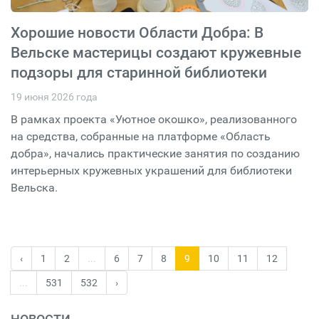
Хорошие новости Области Добра: В
Вельске мастерицы создают кружевные
подзоры для старинной библиотеки
19 июня 2026 года
В рамках проекта «Уютное окошко», реализованного
на средства, собранные на платформе «Область
добра», начались практические занятия по созданию
интерьерных кружевных украшений для библиотеки
Вельска.
‹
1
2
...
6
7
8
9
10
11
12
...
531
532
›