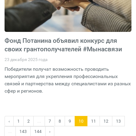
Фонд Потанина объявил конкурс для
своих грантополучателей #Мынасвязи
23 декабря 2025 года
Победители получат возможность проводить
мероприятия для укрепления профессиональных
связей и партнерства между специалистами из разных
сфер и регионов.
‹
1
2
...
7
8
9
10
11
12
13
...
143
144
›